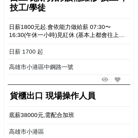
技工/學徒
日薪1800元起.會依能力做給薪 07:30〜
16:30(午休一小時)見紅休 (基本上都會往上調
薪)有經驗起薪更高 享勞健保,由老闆全權負擔.
有特休 特休可以換成現金,過年也有紅包... ...
日薪 1700 起
高雄市小港區中鋼路一號
貨櫃出口 現場操作人員
底薪38000元,需配合加班
高雄市小港區