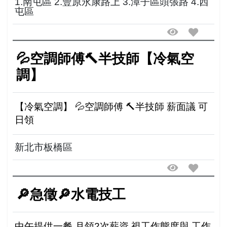
1.南屯區 2.豐原永康路上 3.潭子區頭張路 4.西
屯區
💦空調師傅🔨半技師【冷氣空
調】
【冷氣空調】 💦空調師傅 🔨半技師 薪面議 可
日領
新北市板橋區
🔎急徵🔎水電技工
中午提供一餐 月領2次薪資 視工作態度與 工作