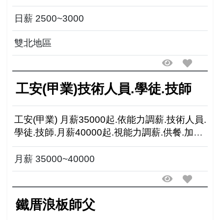
日薪 2500~3000
雙北地區
工安(甲業)技術人員.學徒.技師
工安(甲業) 月薪35000起.依能力調薪.技術人員.
學徒.技師.月薪40000起.視能力調薪.供餐.加班
另計.享勞健保.勞退.團保.設備拆裝.維護.檢修.
機台清潔保養等作業.學經歷不限.無經驗可....
月薪 35000~40000
鐵厝浪板師父