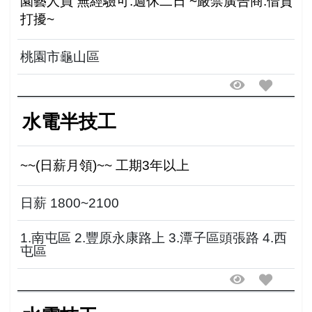
園藝人員 無經驗可.週休二日 ~嚴禁廣告商.借貸
打擾~
桃園市龜山區
水電半技工
~~(日薪月領)~~ 工期3年以上
日薪 1800~2100
1.南屯區 2.豐原永康路上 3.潭子區頭張路 4.西
屯區