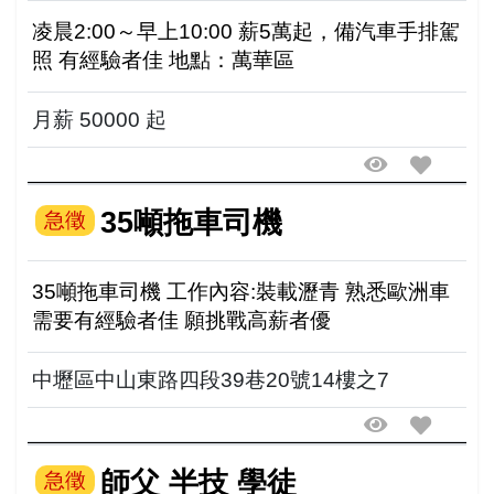
凌晨2:00～早上10:00 薪5萬起，備汽車手排駕
照 有經驗者佳 地點：萬華區
月薪 50000 起
35噸拖車司機
急徵
35噸拖車司機 工作內容:裝載瀝青 熟悉歐洲車
需要有經驗者佳 願挑戰高薪者優
中壢區中山東路四段39巷20號14樓之7
師父 半技 學徒
急徵