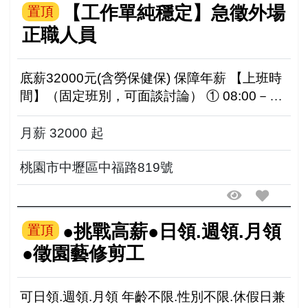
【工作單純穩定】急徵外場
置頂
正職人員
底薪32000元(含勞保健保) 保障年薪 【上班時
間】（固定班別，可面談討論） ① 08:00－
17:00 ② 10:00－19:00 ③ 13:00－21:00 【 休
假制度】...
月薪 32000 起
桃園市中壢區中福路819號
●挑戰高薪●日領.週領.月領
置頂
●徵園藝修剪工
可日領.週領.月領 年齡不限.性別不限.休假日兼