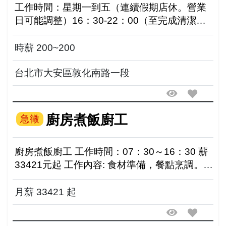
工作時間：星期一到五（連續假期店休。營業
日可能調整）16：30-22：00（至完成清潔工
作）工 作時段如需調整，可商談。 工作地點：
台北市大安區敦化南路一段 公司福利：連續假
時薪 200~200
期店休
台北市大安區敦化南路一段
廚房煮飯廚工
急徵
廚房煮飯廚工 工作時間：07：30～16：30 薪
33421元起 工作內容: 食材準備，餐點烹調。
廚房環境清潔與消毒維護。 餐具清潔，整理歸
位。 廚房垃圾清運
月薪 33421 起