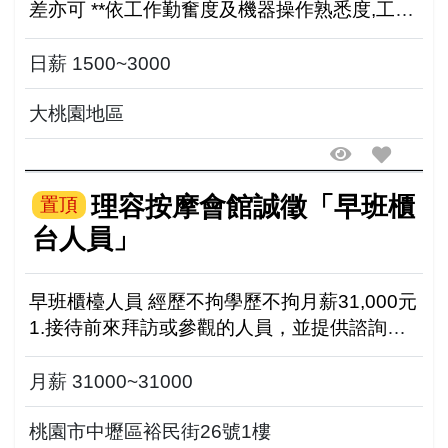
差亦可 **依工作勤奮度及機器操作熟悉度,工作
成績表現度調整**
日薪 1500~3000
大桃園地區
理容按摩會館誠徵「早班櫃
置頂
台人員」
早班櫃檯人員 經歷不拘學歷不拘月薪31,000元
1.接待前來拜訪或參觀的人員，並提供諮詢服
務。 2.提供聯繫或廣播的服務。 3.保持接待環
境的整潔。 4.處理小額簡易的出納收銀 歡...
月薪 31000~31000
桃園市中壢區裕民街26號1樓