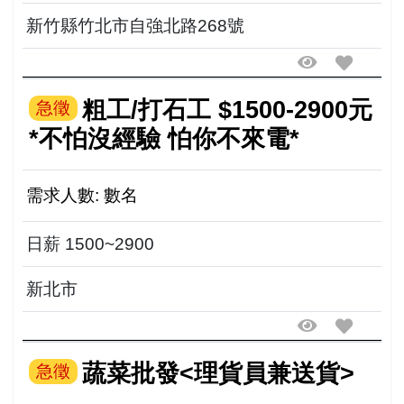
內容:洗菜.洗米煮飯.備料 工作時間10:00-14:00
. 17:00-20:00...
新竹縣竹北市自強北路268號
粗工/打石工 $1500-2900元
急徵
*不怕沒經驗 怕你不來電*
需求人數: 數名
日薪 1500~2900
新北市
蔬菜批發<理貨員兼送貨>
急徵