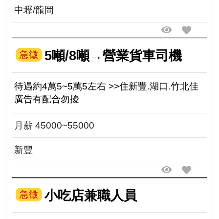
中壢/龍岡
5噸/8噸→營業貨車司機
急徵
待遇約4萬5~5萬5左右 >>住新豐.湖口.竹北佳
廣告有配合勿擾
月薪 45000~55000
新豐
小吃店兼職人員
急徵