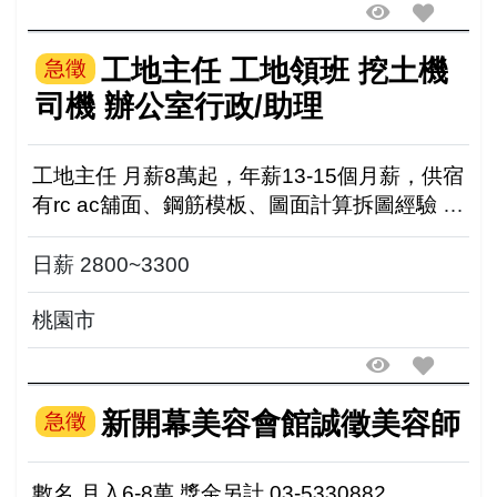
工地主任 工地領班 挖土機
急徵
司機 辦公室行政/助理
工地主任 月薪8萬起，年薪13-15個月薪，供宿
有rc ac舖面、鋼筋模板、圖面計算拆圖經驗 工
地領班 日薪2800-3300元，供宿、須長期 有土
木經驗，不挑工作，有責任 須保勞健保...
日薪 2800~3300
桃園市
新開幕美容會館誠徵美容師
急徵
數名 月入6-8萬.獎金另計 03-5330882