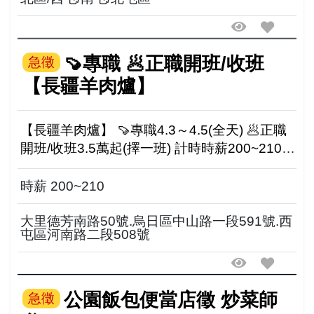
🍠專職 🥟正職開班/收班
急徵
【長疆羊肉爐】
【長疆羊肉爐】 🍠專職4.3～4.5(全天) 🥟正職
開班/收班3.5萬起(擇一班) 計時時薪200~210起
18:00-22:00、其他時段 大月表現獎金、供膳、
輪休制 供膳、制...
時薪 200~210
大里德芳南路50號.烏日區中山路一段591號.西
屯區河南路二段508號
公園飯包便當店徵 炒菜師
急徵