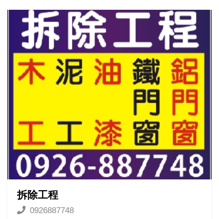
拆除工程
0926887748