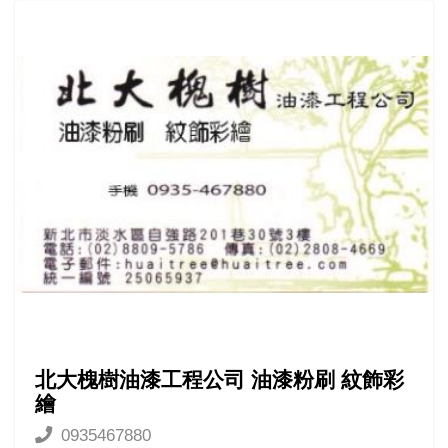
北大槐樹油漆工程公司 油漆粉刷 紋飾彩
繪
0935467880