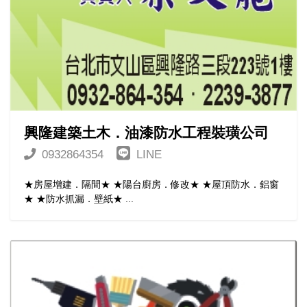
興隆建築土木．油漆防水工程裝璜公司
0932864354
LINE
★房屋增建．隔間★ ★陽台廚房．修改★ ★屋頂防水．鋁窗
★ ★防水抓漏．壁紙★ ...