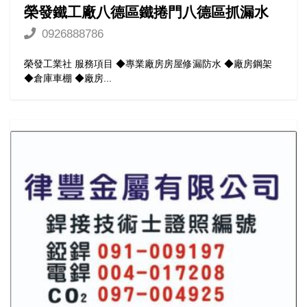
榮發鐵工廠八德區鐵捲門八德區抓漏水
0926888786
榮發工業社 服務項目 ◆專業廠房房屋修漏防水 ◆廠房鋼架
◆倉庫車棚 ◆廠房...