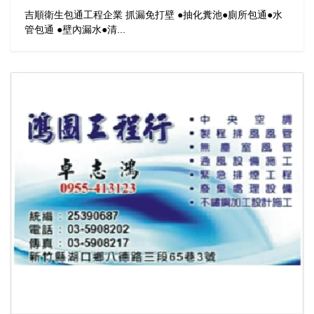
吉順衛生包通工程企業 抓漏免打壁 ●抽化糞池●廁所包通●水
管包通 ●壁內漏水●清...