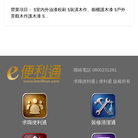
營業項目： §室內外油漆粉刷 §裝潢木作、櫥櫃護木漆 §戶外
景觀木作護木漆 §...
聯絡電話 0800231281
求職便利通 | 便利通 版權所有
求職便利通
裝修清潔通