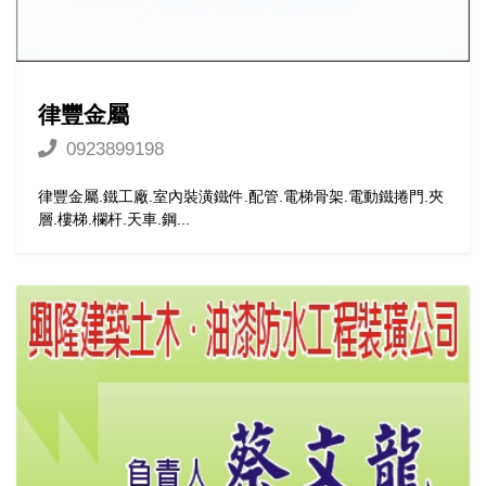
律豐金屬
0923899198
律豐金屬.鐵工廠.室內裝潢鐵件.配管.電梯骨架.電動鐵捲門.夾
層.樓梯.欄杆.天車.鋼...