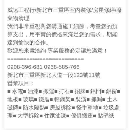
威遠工程行/新北市三重區室內裝修/房屋修繕/廢
棄物清理
我們非常重視與您溝通施工細節，考量您的預
算支出，用平實的價格來滿足您的需求，期能
達到愉快的合作。
歡迎您來電洽詢-專業服務必定讓您滿意！
========================
0908-396-681 0968-585-766
新北市三重區新北大道一段123號11號
營業項目：
■ 水電■ 油漆■ 搬運■ 打石■ 招牌■ 鋁門■ 鋁窗■
地板■ 玻璃■ 鐵厝■ 輕鋼架■ 裝潢■ 抓漏■ 土木
磁磚■ 防水隔熱■ 房屋拆除■ 怪手整地■ 垃圾處
理■ 大型拆除■ 住家油漆■ 傢俱搬運■ 貼壁紙