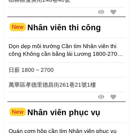
Nhân viên thi công
New
Dọn dẹp môi trường Cần tìm Nhân viên thi
công Không cần bằng lái Lương 1800-2700/
ngày ( dự...
日薪 1800 ~ 2700
萬華區孝德里德昌街261巷21號1樓
Nhân viên phục vụ
New
Quán cơm hộp cần tìm Nhân viên phục vụ