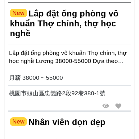
Lắp đặt ống phòng vô
New
khuẩn Thợ chính, thợ học
nghề
Lắp đặt ống phòng vô khuẩn Thợ chính, thợ
học nghề Lương 38000-55000 Dựa theo
năng lực điều chỉn...
月薪 38000 ~ 55000
桃園市龜山區忠義路2段92巷380-1號
Nhân viên dọn dẹp
New