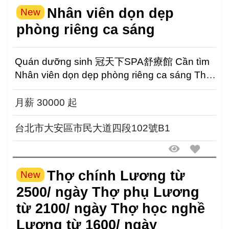
Nhân viên dọn dẹp
New
phòng riêng ca sáng
Quán dưỡng sinh 冠天下SPA舒療館 Cần tìm
Nhân viên dọn dẹp phòng riêng ca sáng Thời
gian: 09:00-17:00 ...
月薪 30000 起
台北市大安區市民大道四段102號B1
Thợ chính Lương từ
New
2500/ ngày Thợ phụ Lương
từ 2100/ ngày Thợ học nghề
Lương từ 1600/ ngày