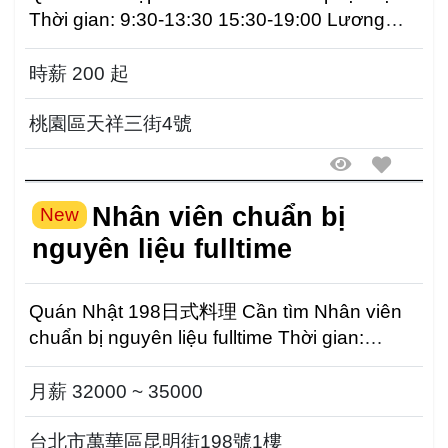
Thời gian: 9:30-13:30 15:30-19:00 Lương
200/h Tháng nghỉ...
時薪 200 起
桃園區天祥三街4號
Nhân viên chuẩn bị
New
nguyên liệu fulltime
Quán Nhật 198日式料理 Cần tìm Nhân viên
chuẩn bị nguyên liệu fulltime Thời gian:
14:30-23:00 Lươn...
月薪 32000 ~ 35000
台北市萬華區昆明街198號1樓