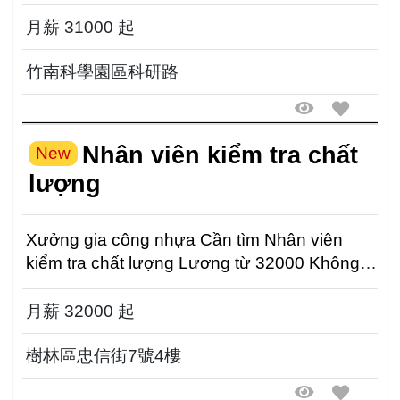
từ 31000 Ca...
月薪 31000 起
竹南科學園區科研路
Nhân viên kiểm tra chất
New
lượng
Xưởng gia công nhựa Cần tìm Nhân viên
kiểm tra chất lượng Lương từ 32000 Không
yêu cầu kinh ...
月薪 32000 起
樹林區忠信街7號4樓