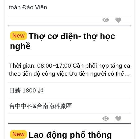
toàn Đào Viên
Thợ cơ điện- thợ học
New
nghề
Thời gian: 08:00~17:00 Cần phối hợp tăng ca
theo tiến độ công việc Ưu tiên người có thể đi
làm xa...
日薪 1800 起
台中中科&台南南科廠區
Lao động phổ thông
New