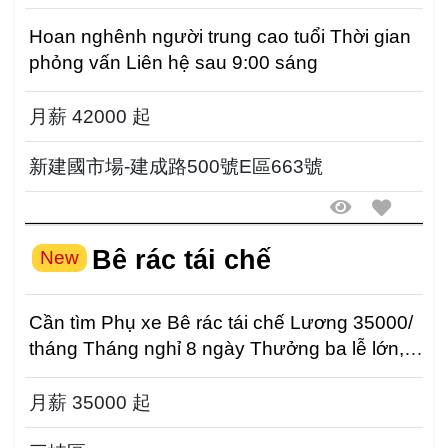
Hoan nghênh người trung cao tuổi Thời gian
phỏng vấn Liên hệ sau 9:00 sáng
月薪 42000 起
新建國市場-建成路500號E區663號
Bê rác tái chế
New
Cần tìm Phụ xe Bê rác tái chế Lương 35000/
tháng Tháng nghỉ 8 ngày Thưởng ba lễ lớn,
thời gi...
月薪 35000 起