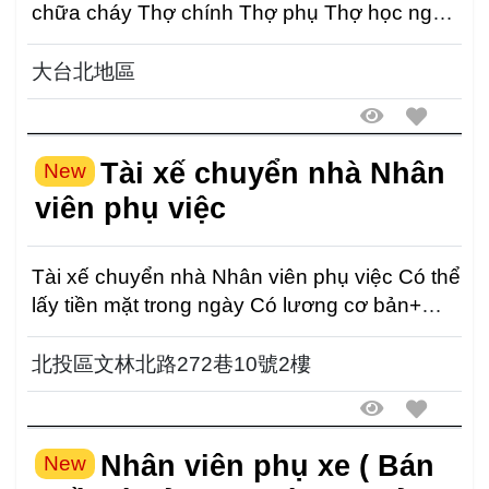
chữa cháy Thợ chính Thợ phụ Thợ học nghề
Cần tuyển số...
大台北地區
Tài xế chuyển nhà Nhân
New
viên phụ việc
Tài xế chuyển nhà Nhân viên phụ việc Có thể
lấy tiền mặt trong ngày Có lương cơ bản+
thưởng d...
北投區文林北路272巷10號2樓
Nhân viên phụ xe ( Bán
New