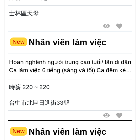
士林區天母
Nhân viên làm việc
New
Hoan nghênh người trung cao tuổi/ tân di dân
Ca làm việc 6 tiếng (sáng và tối) Ca đêm kéo
dài 3,5...
時薪 220 ~ 220
台中市北區日進街33號
Nhân viên làm việc
New