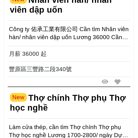
viên dập uốn
Công ty 佑承工業有限公司 Cần tìm Nhân viên
hàn/ nhân viên dập uốn Lương 36000 Cần
phối hợp tăng ca ( Tă...
月薪 36000 起
豐原區三豐路二段340號
Thợ chính Thợ phụ Thợ
New
học nghề
Làm cửa thép, cần tìm Thợ chính Thợ phụ
Thợ học nghề Lương 1700-2800/ ngày Dựa