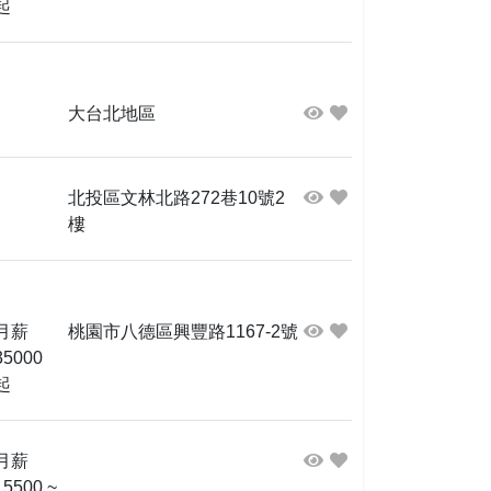
起
大台北地區
北投區文林北路272巷10號2
樓
月薪
桃園市八德區興豐路1167-2號
35000
起
月薪
15500 ~