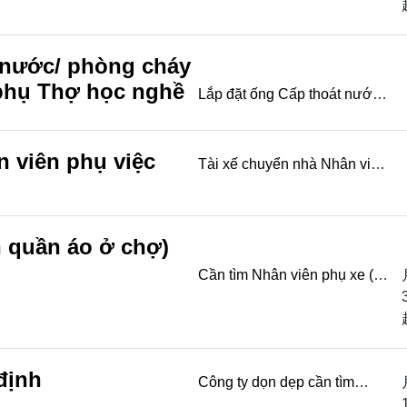
từ 35800( đã gồm chuyên
cần) Thời gian: ...
 nước/ phòng cháy
phụ Thợ học nghề
Lắp đặt ống Cấp thoát nước/
phòng cháy chữa cháy Thợ
chính Thợ phụ Thợ học nghề
n viên phụ việc
Cần tuyển số...
Tài xế chuyển nhà Nhân viên
phụ việc Có thể lấy tiền mặt
trong ngày Có lương cơ
bản+ thưởng d...
n quần áo ở chợ)
Cần tìm Nhân viên phụ xe (
Bán quần áo ở chợ) Lái xe
chở hàng ở chợ 5:00 sáng
xuất phát Nghỉ...
định
Công ty dọn dẹp cần tìm
Trung tâm thể dục thể thao 龍