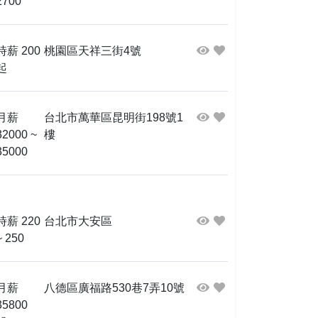
2700
時薪 200
桃園區天祥三街4號
起
月薪
台北市萬華區昆明街198號1
32000 ~
樓
35000
時薪 220
台北市大安區
~ 250
月薪
八德區廣福路530巷7弄10號
35800