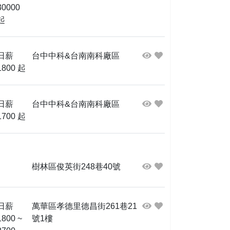
30000
起
日薪
台中中科&台南南科廠區
1800 起
日薪
台中中科&台南南科廠區
1700 起
樹林區俊英街248巷40號
日薪
萬華區孝德里德昌街261巷21
1800 ~
號1樓