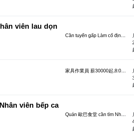
Hoan nghênh người trung
cao tuổi Nam n...
hân viên lau dọn
Cần tuyển gấp Làm cố định
tại điểm Nhân viên lau dọn
đánh bóng sàn Lương từ
29500 Dựa theo nă...
家具作業員 薪30000起,8:00-
17:00 週休二日,享勞健保,平
鎮區快速路三段39之1號
hân viên bếp ca
Quán 歐巴食堂 cần tìm Nhân
viên bếp ca sáng, tối Lương
từ 4 vạn / tháng, 200/h Dựa