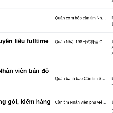
cần bằng lái Lương 1800-
2700/ ngày ( dự...
Quán cơm hộp cần tìm Nhân
viên phục vụ Thời gian: 9:30-
13:30 15:30-19:00 Lương
200/h Tháng nghỉ...
yên liệu fulltime
Quán Nhật 198日式料理 Cần
tìm Nhân viên chuẩn bị
nguyên liệu fulltime Thời
gian: 14:30-23:00 Lươn...
Nhân viên bán đồ
Quán bánh bao Cần tìm Sự
phụ hấp bánh bao Thời gian:
07:00-15:00 Lương 220-
250/h Nhân viên bá...
ng gói, kiểm hàng
Cần tìm Nhân viên phụ việc
Đóng gói, kiểm hàng Lương