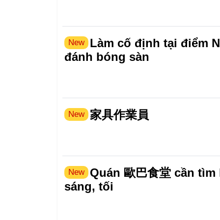
Làm cố định tại điểm N
New
đánh bóng sàn
家具作業員
New
Quán 歐巴食堂 cần tìm N
New
sáng, tối