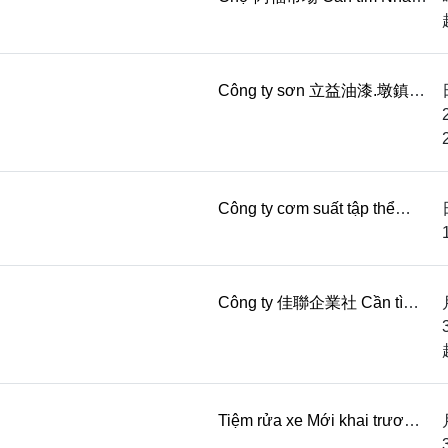
viên bốc xếp hàng Nhân viên
trực quầy Thời gian: 10:00-
19:00( nghỉ trưa ...
Công ty sơn 立益油漆.墩鎮企
業 Tuyển nhân viên làm lâu
dài, không thực sự muốn tìm
việc vui lòng không ứng ...
Công ty cơm suất tập thể
quận Tây Đồn, Đài Trung
Cần tìm Đầu bếp Thời gian:
06:00-14:00 Lương...
Công ty 佳聯企業社 Cần tìm
Nhân viên hàn Biết hàn điện,
hàn TIG, ưu tiên người biết
xem bản vẽ Lư...
Tiệm rửa xe Mới khai trương,
cần tìm Nhân viên rửa xe