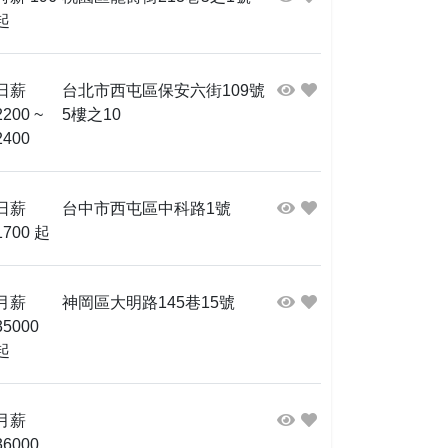
起
日薪
台北市西屯區保安六街109號
2200 ~
5樓之10
2400
日薪
台中市西屯區中科路1號
1700 起
月薪
神岡區大明路145巷15號
35000
起
月薪
36000