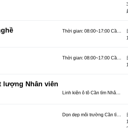
年 Công ty thành lập năm
dân quốc 75, đã thành lập 40
năm -中華國際商務清潔事業
部 Bộ phận d...
nghề
Thời gian: 08:00~17:00 Cần
phối hợp tăng ca theo tiến độ
công việc Ưu tiên người có
thể đi làm xa...
Thời gian: 08:00~17:00 Cần
phối hợp tăng ca theo tiến độ
công việc Ưu tiên người có
thể đi làm xa...
t lượng Nhân viên
Linh kiện ô tô Cần tìm Nhân
viên kiểm tra chất lượng
Nhân viên đóng gói Lương
thương lượng t...
Dọn dẹp môi trường Cần tìm
Nhân viên thi công Không