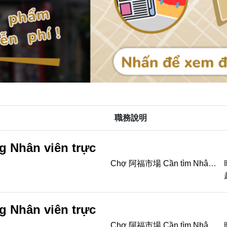
職務說明
g Nhân viên trực
Chợ 阿福市場 Cần tìm Nhân
viên bốc xếp hàng Nhân viên
trực quầy Thời gian: 10:00-
19:00( nghỉ trưa ...
g Nhân viên trực
Chợ 阿福市場 Cần tìm Nhân