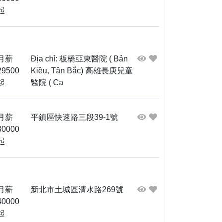
起
月薪
Địa chỉ: 板橋亞東醫院 ( Bản
29500
Kiều, Tân Bắc) 高雄長庚兒童
起
醫院 ( Ca
月薪
平鎮區快速路三段39-1號
30000
起
月薪
新北市土城區清水路269號
40000
起